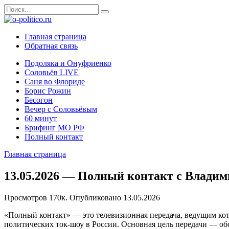
Перейти
Search
к
for:
содержанию
Главная страница
Обратная связь
Подоляка и Онуфриенко
Соловьёв LIVE
Саня во Флориде
Борис Рожин
Бесогон
Вечер с Соловьёвым
60 минут
Брифинг МО РФ
Полный контакт
Главная страница
13.05.2026 — Полный контакт с Влади
Просмотров
170к.
Опубликовано
13.05.2026
«Полный контакт» — это телевизионная передача, ведущим кот
политических ток-шоу в России. Основная цель передачи — о