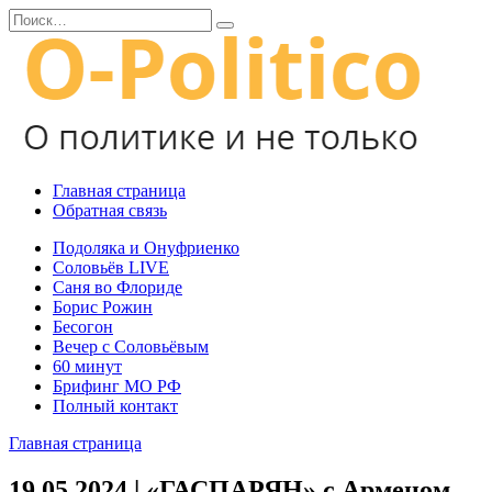
Перейти
Search
к
for:
содержанию
Главная страница
Обратная связь
Подоляка и Онуфриенко
Соловьёв LIVE
Саня во Флориде
Борис Рожин
Бесогон
Вечер с Соловьёвым
60 минут
Брифинг МО РФ
Полный контакт
Главная страница
19.05.2024 | «ГАСПАРЯН» с Арменом