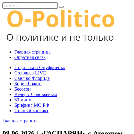
Перейти
Search
к
for:
содержанию
Главная страница
Обратная связь
Подоляка и Онуфриенко
Соловьёв LIVE
Саня во Флориде
Борис Рожин
Бесогон
Вечер с Соловьёвым
60 минут
Брифинг МО РФ
Полный контакт
Главная страница
08.06.2026 | «ГАСПАРЯН» с Арменом