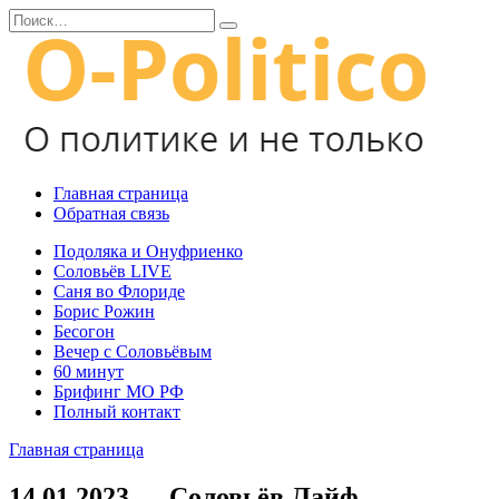
Перейти
Search
к
for:
содержанию
Главная страница
Обратная связь
Подоляка и Онуфриенко
Соловьёв LIVE
Саня во Флориде
Борис Рожин
Бесогон
Вечер с Соловьёвым
60 минут
Брифинг МО РФ
Полный контакт
Главная страница
14.01.2023 — Соловьёв Лайф —