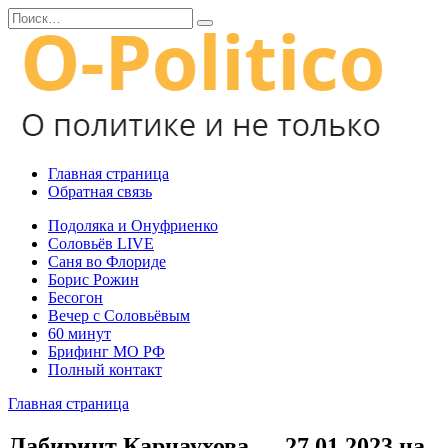
Перейти
Search
к
for:
содержанию
Главная страница
Обратная связь
Подоляка и Онуфриенко
Соловьёв LIVE
Саня во Флориде
Борис Рожин
Бесогон
Вечер с Соловьёвым
60 минут
Брифинг МО РФ
Полный контакт
Главная страница
Лабиринт Карнаухова — 27.01.2023 на