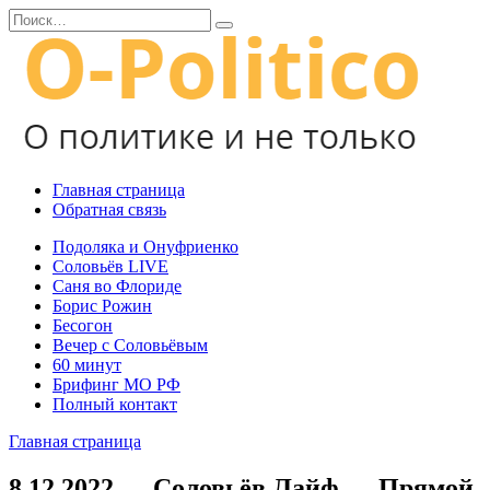
Перейти
Search
к
for:
содержанию
Главная страница
Обратная связь
Подоляка и Онуфриенко
Соловьёв LIVE
Саня во Флориде
Борис Рожин
Бесогон
Вечер с Соловьёвым
60 минут
Брифинг МО РФ
Полный контакт
Главная страница
8.12.2022 — Соловьёв Лайф — Прямой