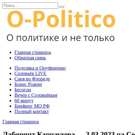
Перейти
Search
к
for:
содержанию
Главная страница
Обратная связь
Подоляка и Онуфриенко
Соловьёв LIVE
Саня во Флориде
Борис Рожин
Бесогон
Вечер с Соловьёвым
60 минут
Брифинг МО РФ
Полный контакт
Главная страница
Лабиринт Карнаухова — 3.03.2023 на С