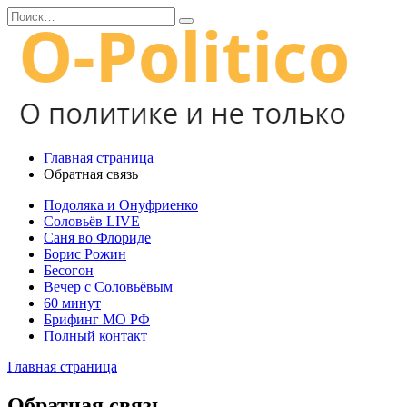
Перейти
Search
к
for:
содержанию
Главная страница
Обратная связь
Подоляка и Онуфриенко
Соловьёв LIVE
Саня во Флориде
Борис Рожин
Бесогон
Вечер с Соловьёвым
60 минут
Брифинг МО РФ
Полный контакт
Главная страница
Обратная связь