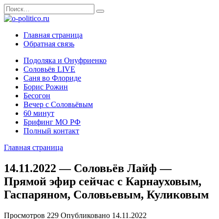
Перейти
Search
к
for:
содержанию
Главная страница
Обратная связь
Подоляка и Онуфриенко
Соловьёв LIVE
Саня во Флориде
Борис Рожин
Бесогон
Вечер с Соловьёвым
60 минут
Брифинг МО РФ
Полный контакт
Главная страница
14.11.2022 — Соловьёв Лайф —
Прямой эфир сейчас с Карнауховым,
Гаспаряном, Соловьевым, Куликовым
Просмотров
229
Опубликовано
14.11.2022