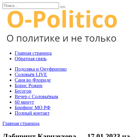
Перейти
Search
к
for:
содержанию
Главная страница
Обратная связь
Подоляка и Онуфриенко
Соловьёв LIVE
Саня во Флориде
Борис Рожин
Бесогон
Вечер с Соловьёвым
60 минут
Брифинг МО РФ
Полный контакт
Главная страница
Лабиринт Карнаухова — 17.01.2023 на