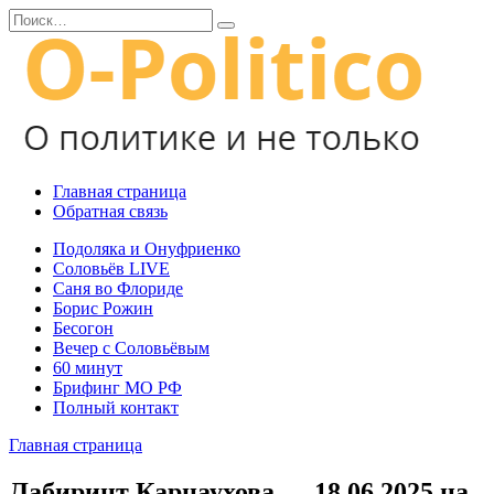
Перейти
Search
к
for:
содержанию
Главная страница
Обратная связь
Подоляка и Онуфриенко
Соловьёв LIVE
Саня во Флориде
Борис Рожин
Бесогон
Вечер с Соловьёвым
60 минут
Брифинг МО РФ
Полный контакт
Главная страница
Лабиринт Карнаухова — 18.06.2025 на