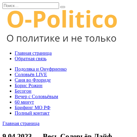
Перейти
Search
к
for:
содержанию
Главная страница
Обратная связь
Подоляка и Онуфриенко
Соловьёв LIVE
Саня во Флориде
Борис Рожин
Бесогон
Вечер с Соловьёвым
60 минут
Брифинг МО РФ
Полный контакт
Главная страница
9.04.2023 — Весь Соловьёв Лайф —