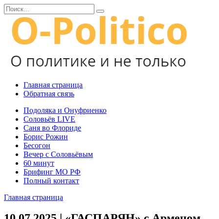
Перейти
Search
к
for:
содержанию
Главная страница
Обратная связь
Подоляка и Онуфриенко
Соловьёв LIVE
Саня во Флориде
Борис Рожин
Бесогон
Вечер с Соловьёвым
60 минут
Брифинг МО РФ
Полный контакт
Главная страница
10.07.2025 | «ГАСПАРЯН» с Арменом