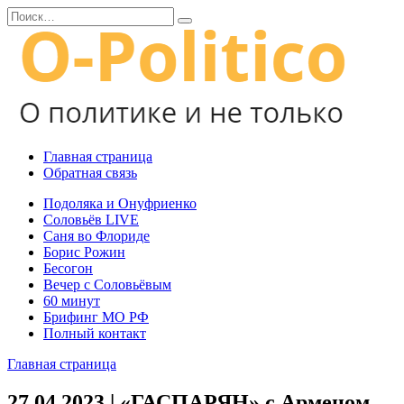
Перейти
Search
к
for:
содержанию
Главная страница
Обратная связь
Подоляка и Онуфриенко
Соловьёв LIVE
Саня во Флориде
Борис Рожин
Бесогон
Вечер с Соловьёвым
60 минут
Брифинг МО РФ
Полный контакт
Главная страница
27.04.2023 | «ГАСПАРЯН» с Арменом