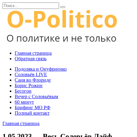
Перейти
Search
к
for:
содержанию
Главная страница
Обратная связь
Подоляка и Онуфриенко
Соловьёв LIVE
Саня во Флориде
Борис Рожин
Бесогон
Вечер с Соловьёвым
60 минут
Брифинг МО РФ
Полный контакт
Главная страница
1.05.2023 — Весь Соловьёв Лайф —