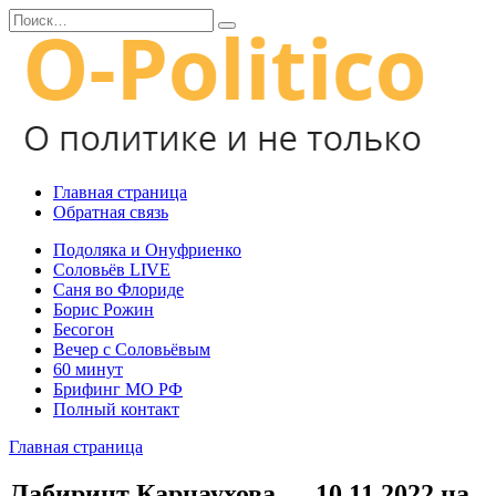
Перейти
Search
к
for:
содержанию
Главная страница
Обратная связь
Подоляка и Онуфриенко
Соловьёв LIVE
Саня во Флориде
Борис Рожин
Бесогон
Вечер с Соловьёвым
60 минут
Брифинг МО РФ
Полный контакт
Главная страница
Лабиринт Карнаухова — 10.11.2022 на