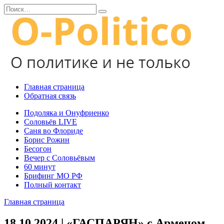
Перейти
Search
к
for:
содержанию
Главная страница
Обратная связь
Подоляка и Онуфриенко
Соловьёв LIVE
Саня во Флориде
Борис Рожин
Бесогон
Вечер с Соловьёвым
60 минут
Брифинг МО РФ
Полный контакт
Главная страница
18.10.2024 | «ГАСПАРЯН» с Арменом