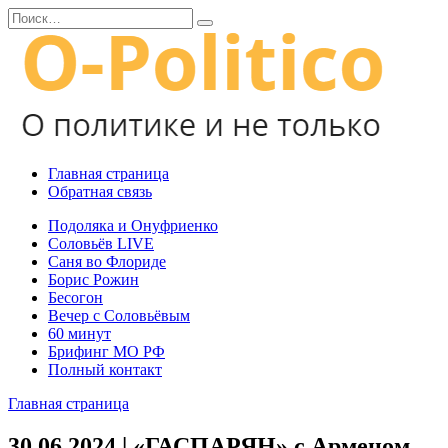
Перейти
Search
к
for:
содержанию
Главная страница
Обратная связь
Подоляка и Онуфриенко
Соловьёв LIVE
Саня во Флориде
Борис Рожин
Бесогон
Вечер с Соловьёвым
60 минут
Брифинг МО РФ
Полный контакт
Главная страница
30.06.2024 | «ГАСПАРЯН» с Арменом