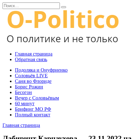
Перейти
Search
к
for:
содержанию
Главная страница
Обратная связь
Подоляка и Онуфриенко
Соловьёв LIVE
Саня во Флориде
Борис Рожин
Бесогон
Вечер с Соловьёвым
60 минут
Брифинг МО РФ
Полный контакт
Главная страница
Лабиринт Карнаухова — 23.11.2022 на