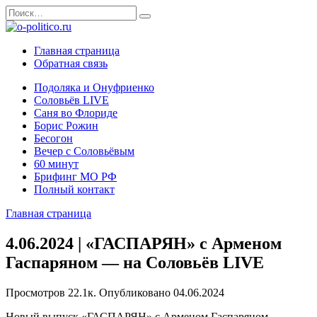
Перейти
Search
к
for:
содержанию
Главная страница
Обратная связь
Подоляка и Онуфриенко
Соловьёв LIVE
Саня во Флориде
Борис Рожин
Бесогон
Вечер с Соловьёвым
60 минут
Брифинг МО РФ
Полный контакт
Главная страница
4.06.2024 | «ГАСПАРЯН» с Арменом
Гаспаряном — на Соловьёв LIVE
Просмотров
22.1к.
Опубликовано
04.06.2024
Новый выпуск «ГАСПАРЯН» с Арменом Гаспаряном