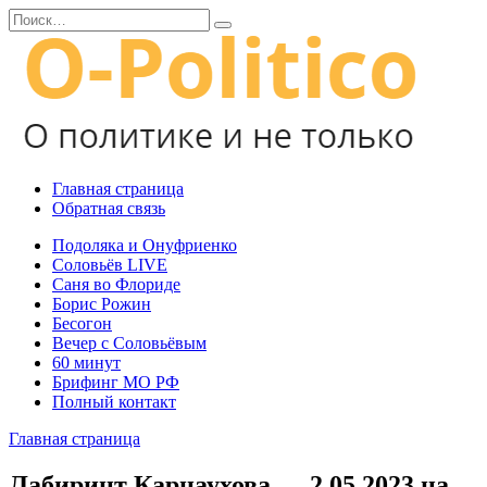
Перейти
Search
к
for:
содержанию
Главная страница
Обратная связь
Подоляка и Онуфриенко
Соловьёв LIVE
Саня во Флориде
Борис Рожин
Бесогон
Вечер с Соловьёвым
60 минут
Брифинг МО РФ
Полный контакт
Главная страница
Лабиринт Карнаухова — 2.05.2023 на