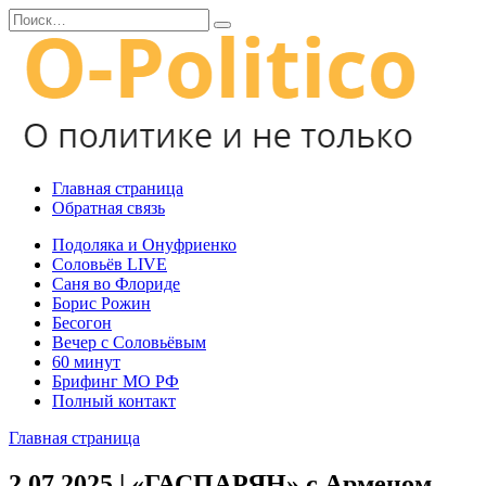
Перейти
Search
к
for:
содержанию
Главная страница
Обратная связь
Подоляка и Онуфриенко
Соловьёв LIVE
Саня во Флориде
Борис Рожин
Бесогон
Вечер с Соловьёвым
60 минут
Брифинг МО РФ
Полный контакт
Главная страница
2.07.2025 | «ГАСПАРЯН» с Арменом