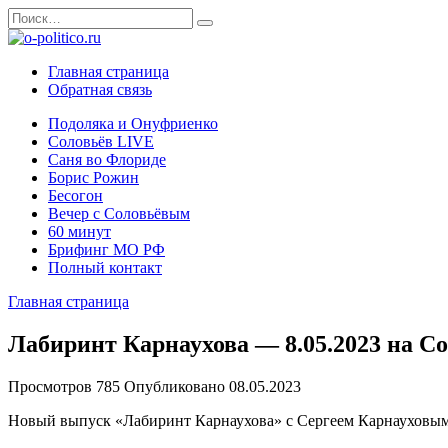
Перейти
Search
к
for:
содержанию
Главная страница
Обратная связь
Подоляка и Онуфриенко
Соловьёв LIVE
Саня во Флориде
Борис Рожин
Бесогон
Вечер с Соловьёвым
60 минут
Брифинг МО РФ
Полный контакт
Главная страница
Лабиринт Карнаухова — 8.05.2023 на С
Просмотров
785
Опубликовано
08.05.2023
Новый выпуск «Лабиринт Карнаухова» с Сергеем Карнауховым 