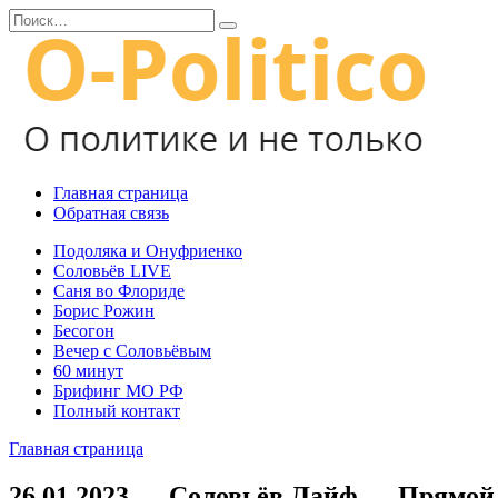
Перейти
Search
к
for:
содержанию
Главная страница
Обратная связь
Подоляка и Онуфриенко
Соловьёв LIVE
Саня во Флориде
Борис Рожин
Бесогон
Вечер с Соловьёвым
60 минут
Брифинг МО РФ
Полный контакт
Главная страница
26.01.2023 — Соловьёв Лайф — Прямой