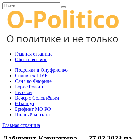
Перейти
Search
к
for:
содержанию
Главная страница
Обратная связь
Подоляка и Онуфриенко
Соловьёв LIVE
Саня во Флориде
Борис Рожин
Бесогон
Вечер с Соловьёвым
60 минут
Брифинг МО РФ
Полный контакт
Главная страница
Лабиринт Карнаухова — 27.02.2023 на