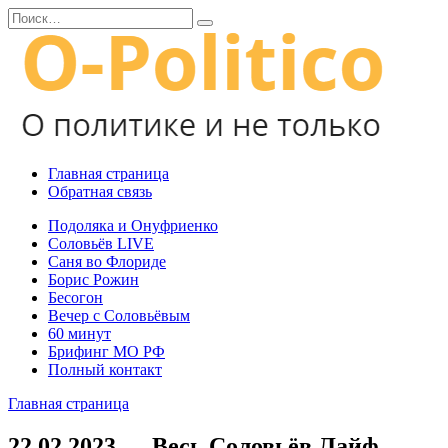
Перейти
Search
к
for:
содержанию
Главная страница
Обратная связь
Подоляка и Онуфриенко
Соловьёв LIVE
Саня во Флориде
Борис Рожин
Бесогон
Вечер с Соловьёвым
60 минут
Брифинг МО РФ
Полный контакт
Главная страница
22.02.2023 — Весь Соловьёв Лайф —