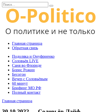
Перейти
Search
к
for:
содержанию
Главная страница
Обратная связь
Подоляка и Онуфриенко
Соловьёв LIVE
Саня во Флориде
Борис Рожин
Бесогон
Вечер с Соловьёвым
60 минут
Брифинг МО РФ
Полный контакт
Главная страница
30.10.2022 — Соловьёв Лайф —