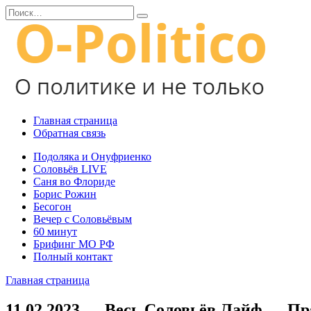
Перейти
Search
к
for:
содержанию
Главная страница
Обратная связь
Подоляка и Онуфриенко
Соловьёв LIVE
Саня во Флориде
Борис Рожин
Бесогон
Вечер с Соловьёвым
60 минут
Брифинг МО РФ
Полный контакт
Главная страница
11.02.2023 — Весь Соловьёв Лайф — П