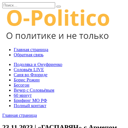
Перейти
Search
к
for:
содержанию
Главная страница
Обратная связь
Подоляка и Онуфриенко
Соловьёв LIVE
Саня во Флориде
Борис Рожин
Бесогон
Вечер с Соловьёвым
60 минут
Брифинг МО РФ
Полный контакт
Главная страница
23.11.2023 | «ГАСПАРЯН» с Арменом