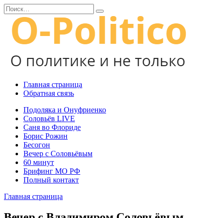
Перейти
Search
к
for:
содержанию
Главная страница
Обратная связь
Подоляка и Онуфриенко
Соловьёв LIVE
Саня во Флориде
Борис Рожин
Бесогон
Вечер с Соловьёвым
60 минут
Брифинг МО РФ
Полный контакт
Главная страница
Вечер с Владимиром Соловьёвым