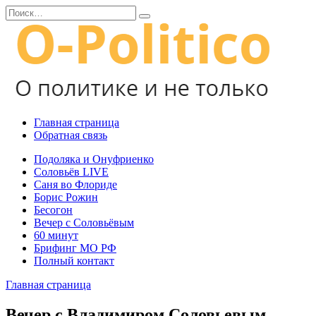
Перейти
Search
к
for:
содержанию
Главная страница
Обратная связь
Подоляка и Онуфриенко
Соловьёв LIVE
Саня во Флориде
Борис Рожин
Бесогон
Вечер с Соловьёвым
60 минут
Брифинг МО РФ
Полный контакт
Главная страница
Вечер с Владимиром Соловьевым