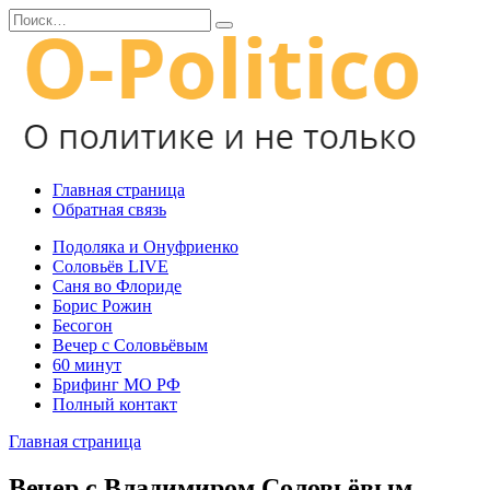
Перейти
Search
к
for:
содержанию
Главная страница
Обратная связь
Подоляка и Онуфриенко
Соловьёв LIVE
Саня во Флориде
Борис Рожин
Бесогон
Вечер с Соловьёвым
60 минут
Брифинг МО РФ
Полный контакт
Главная страница
Вечер с Владимиром Соловьёвым