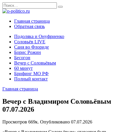
Перейти
Search
к
for:
содержанию
Главная страница
Обратная связь
Подоляка и Онуфриенко
Соловьёв LIVE
Саня во Флориде
Борис Рожин
Бесогон
Вечер с Соловьёвым
60 минут
Брифинг МО РФ
Полный контакт
Главная страница
Вечер с Владимиром Соловьёвым
07.07.2026
Просмотров
669к.
Опубликовано
07.07.2026
«Вечер с Владимиром Соловьёвым» старается быть