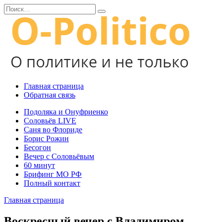
Перейти
Search
к
for:
содержанию
Главная страница
Обратная связь
Подоляка и Онуфриенко
Соловьёв LIVE
Саня во Флориде
Борис Рожин
Бесогон
Вечер с Соловьёвым
60 минут
Брифинг МО РФ
Полный контакт
Главная страница
Воскресный вечер с Владимиром