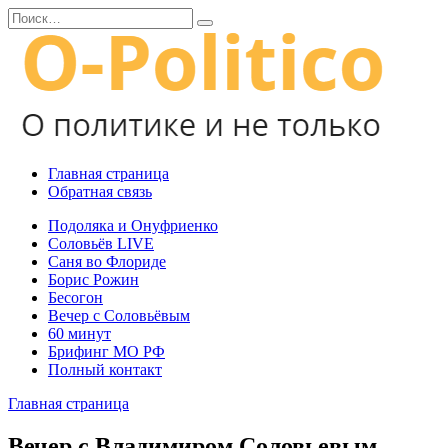
Перейти
Search
к
for:
содержанию
Главная страница
Обратная связь
Подоляка и Онуфриенко
Соловьёв LIVE
Саня во Флориде
Борис Рожин
Бесогон
Вечер с Соловьёвым
60 минут
Брифинг МО РФ
Полный контакт
Главная страница
Вечер с Владимиром Соловьевым