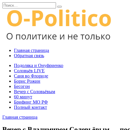
Перейти
Search
к
for:
содержанию
Главная страница
Обратная связь
Подоляка и Онуфриенко
Соловьёв LIVE
Саня во Флориде
Борис Рожин
Бесогон
Вечер с Соловьёвым
60 минут
Брифинг МО РФ
Полный контакт
Главная страница
Вечер с Владимиром Соловьёвым — пос