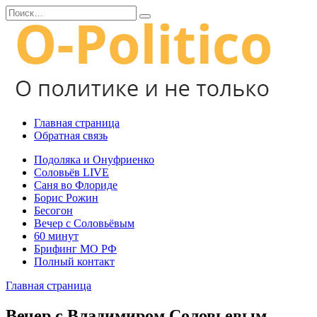
Перейти
Search
к
for:
содержанию
Главная страница
Обратная связь
Подоляка и Онуфриенко
Соловьёв LIVE
Саня во Флориде
Борис Рожин
Бесогон
Вечер с Соловьёвым
60 минут
Брифинг МО РФ
Полный контакт
Главная страница
Вечер с Владимиром Соловьевым