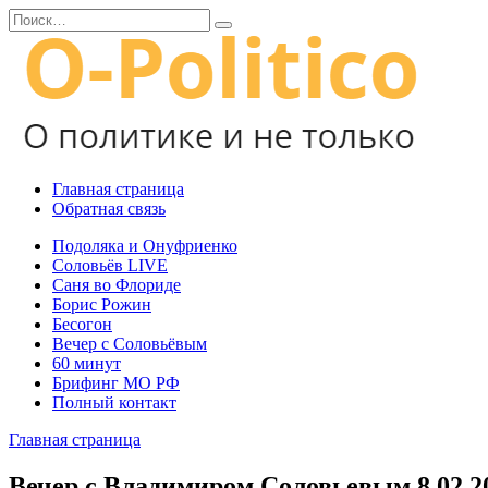
Перейти
Search
к
for:
содержанию
Главная страница
Обратная связь
Подоляка и Онуфриенко
Соловьёв LIVE
Саня во Флориде
Борис Рожин
Бесогон
Вечер с Соловьёвым
60 минут
Брифинг МО РФ
Полный контакт
Главная страница
Вечер с Владимиром Соловьевым 8.02.