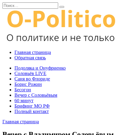
Перейти
Search
к
for:
содержанию
Главная страница
Обратная связь
Подоляка и Онуфриенко
Соловьёв LIVE
Саня во Флориде
Борис Рожин
Бесогон
Вечер с Соловьёвым
60 минут
Брифинг МО РФ
Полный контакт
Главная страница
Вечер с Владимиром Соловьёвым