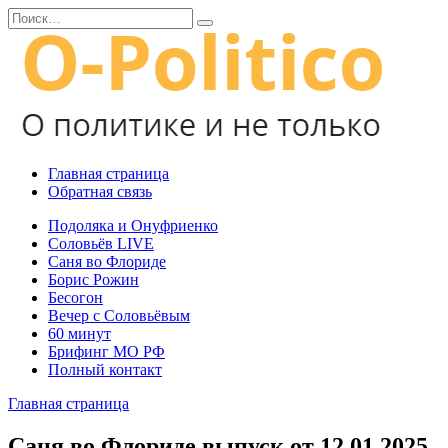
Перейти
Search
к
for:
содержанию
Главная страница
Обратная связь
Подоляка и Онуфриенко
Соловьёв LIVE
Саня во Флориде
Борис Рожин
Бесогон
Вечер с Соловьёвым
60 минут
Брифинг МО РФ
Полный контакт
Главная страница
Саня во Флориде выпуск от 12.01.2025