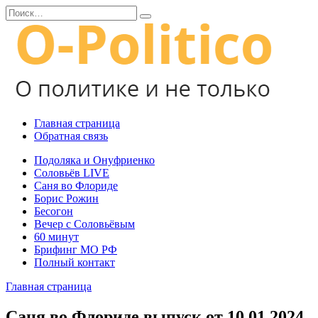
Перейти
Search
к
for:
содержанию
Главная страница
Обратная связь
Подоляка и Онуфриенко
Соловьёв LIVE
Саня во Флориде
Борис Рожин
Бесогон
Вечер с Соловьёвым
60 минут
Брифинг МО РФ
Полный контакт
Главная страница
Саня во Флориде выпуск от 10.01.2024