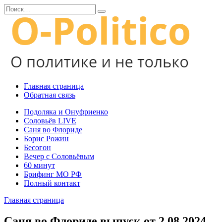
Перейти
Search
к
for:
содержанию
Главная страница
Обратная связь
Подоляка и Онуфриенко
Соловьёв LIVE
Саня во Флориде
Борис Рожин
Бесогон
Вечер с Соловьёвым
60 минут
Брифинг МО РФ
Полный контакт
Главная страница
Саня во Флориде выпуск от 2.08.2024