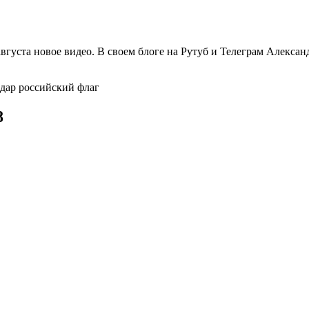
уста новое видео. В своем блоге на Рутуб и Телеграм Александ
едар российский флаг
8