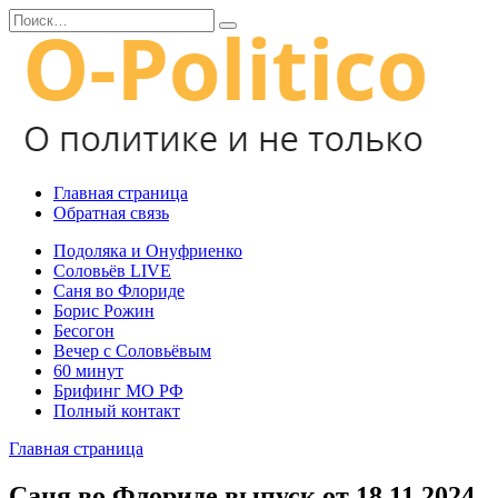
Перейти
Search
к
for:
содержанию
Главная страница
Обратная связь
Подоляка и Онуфриенко
Соловьёв LIVE
Саня во Флориде
Борис Рожин
Бесогон
Вечер с Соловьёвым
60 минут
Брифинг МО РФ
Полный контакт
Главная страница
Саня во Флориде выпуск от 18.11.2024