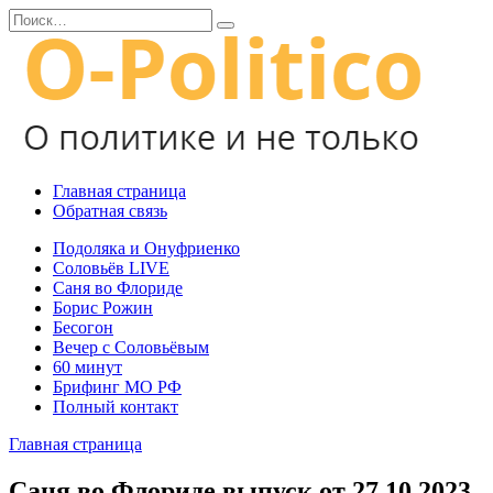
Перейти
Search
к
for:
содержанию
Главная страница
Обратная связь
Подоляка и Онуфриенко
Соловьёв LIVE
Саня во Флориде
Борис Рожин
Бесогон
Вечер с Соловьёвым
60 минут
Брифинг МО РФ
Полный контакт
Главная страница
Саня во Флориде выпуск от 27.10.2023 