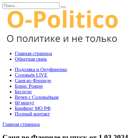
Перейти
Search
к
for:
содержанию
Главная страница
Обратная связь
Подоляка и Онуфриенко
Соловьёв LIVE
Саня во Флориде
Борис Рожин
Бесогон
Вечер с Соловьёвым
60 минут
Брифинг МО РФ
Полный контакт
Главная страница
Саня во Флориде выпуск от 1.03.2024