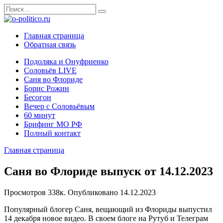
Перейти
Search
к
for:
содержанию
Главная страница
Обратная связь
Подоляка и Онуфриенко
Соловьёв LIVE
Саня во Флориде
Борис Рожин
Бесогон
Вечер с Соловьёвым
60 минут
Брифинг МО РФ
Полный контакт
Главная страница
Саня во Флориде выпуск от 14.12.2023
Просмотров
338к.
Опубликовано
14.12.2023
Популярный блогер Саня, вещающий из Флориды выпустил
14 декабря новое видео. В своем блоге на Рутуб и Телеграм