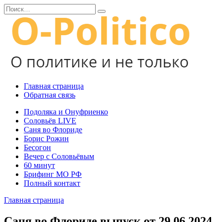
Перейти
Search
к
for:
содержанию
Главная страница
Обратная связь
Подоляка и Онуфриенко
Соловьёв LIVE
Саня во Флориде
Борис Рожин
Бесогон
Вечер с Соловьёвым
60 минут
Брифинг МО РФ
Полный контакт
Главная страница
Саня во Флориде выпуск от 29.06.2024