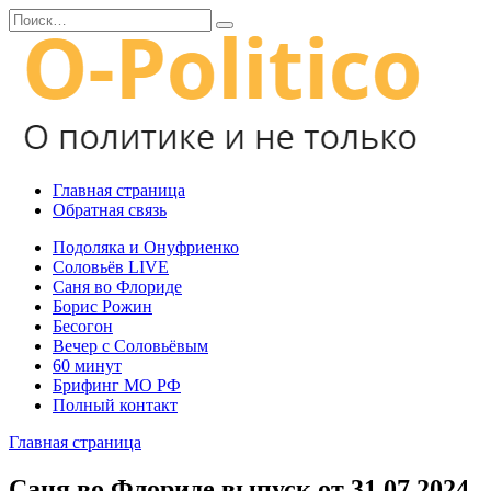
Перейти
Search
к
for:
содержанию
Главная страница
Обратная связь
Подоляка и Онуфриенко
Соловьёв LIVE
Саня во Флориде
Борис Рожин
Бесогон
Вечер с Соловьёвым
60 минут
Брифинг МО РФ
Полный контакт
Главная страница
Саня во Флориде выпуск от 31.07.2024