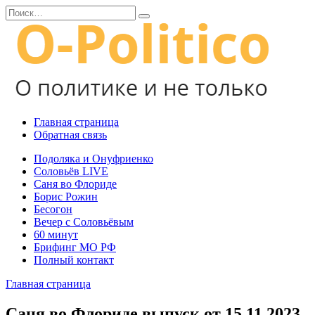
Перейти
Search
к
for:
содержанию
Главная страница
Обратная связь
Подоляка и Онуфриенко
Соловьёв LIVE
Саня во Флориде
Борис Рожин
Бесогон
Вечер с Соловьёвым
60 минут
Брифинг МО РФ
Полный контакт
Главная страница
Саня во Флориде выпуск от 15.11.2023