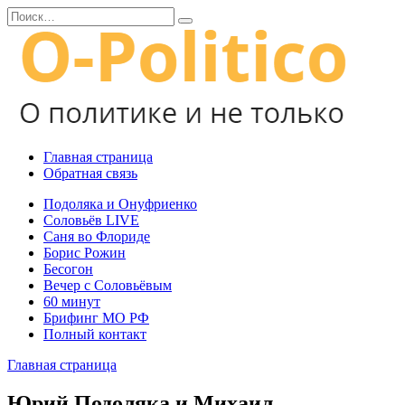
Перейти
Search
к
for:
содержанию
Главная страница
Обратная связь
Подоляка и Онуфриенко
Соловьёв LIVE
Саня во Флориде
Борис Рожин
Бесогон
Вечер с Соловьёвым
60 минут
Брифинг МО РФ
Полный контакт
Главная страница
Юрий Подоляка и Михаил